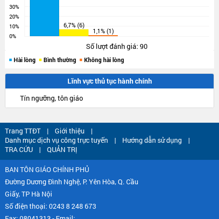
30%
20%
6,7% (6)
10%
1,1% (1)
0%
Số lượt đánh giá: 90
Hài lòng
Bình thường
Không hài lòng
Lĩnh vực thủ tục hành chính
Tín ngưỡng, tôn giáo
Trang TTĐT
Giới thiệu
Danh mục dịch vụ công trực tuyến
Hướng dẫn sử dụng
TRA CỨU
QUẢN TRỊ
BAN TÔN GIÁO CHÍNH PHỦ
Đường Dương Đình Nghệ, P. Yên Hòa, Q. Cầu
Giấy, TP Hà Nội
Số điện thoại:
0243 8 248 673
Fax:
08041313
- Email: