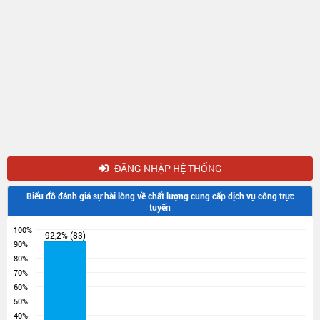
ĐĂNG NHẬP HỆ THỐNG
Biểu đồ đánh giá sự hài lòng về chất lượng cung cấp dịch vụ công trực
tuyến
100%
92,2% (83)
90%
80%
70%
60%
50%
40%